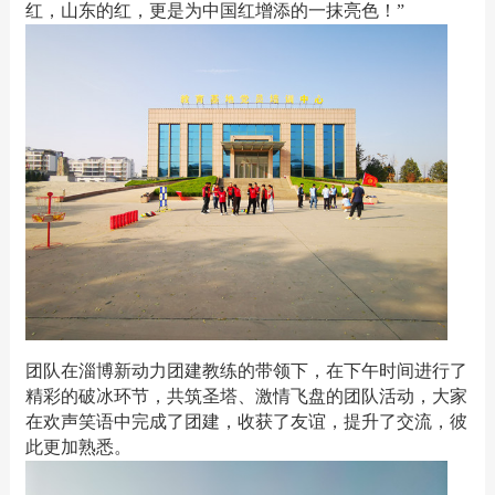
红，山东的红，更是为中国红增添的一抹亮色！”
团队在淄博新动力团建教练的带领下，在下午时间进行了
精彩的破冰环节，共筑圣塔、激情飞盘的团队活动，大家
在欢声笑语中完成了团建，收获了友谊，提升了交流，彼
此更加熟悉。