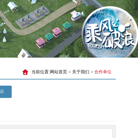
当前位置:
网站首页
>
关于我们
>
合作单位
示