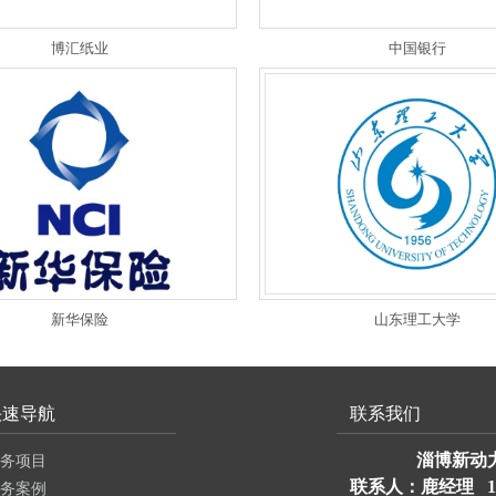
博汇纸业
中国银行
新华保险
山东理工大学
快速导航
联系我们
淄博新动力
务项目
联系人：鹿经理 186
务案例