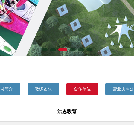
公司简介
教练团队
合作单位
营业执照公
洪恩教育