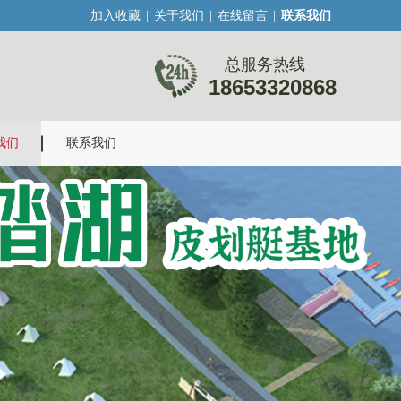
加入收藏
|
关于我们
|
在线留言
|
联系我们
总服务热线
18653320868
我们
联系我们