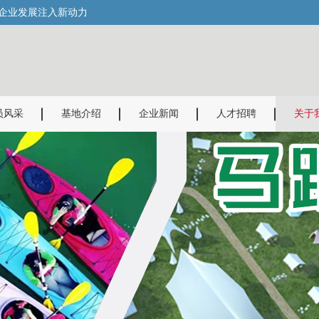
的企业发展注入新动力
员风采
基地介绍
企业新闻
人才招聘
关于