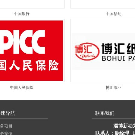
中国银行
中国移动
中国人民保险
博汇纸业
快速导航
联系我们
淄博新动力
务项目
联系人：鹿经理 186
务案例