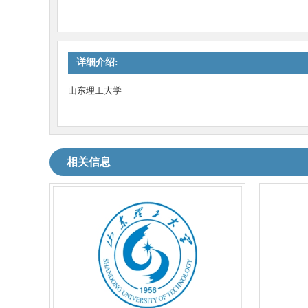
详细介绍:
山东理工大学
相关信息